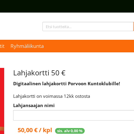
it
Ryhmäliikunta
Lahjakortti 50 €
Digitaalinen lahjakortti Porvoon Kuntoklubille!
Lahjakortti on voimassa 12kk ostosta
Lahjansaajan nimi
50,00 € / kpl
sis. alv 0,00 %