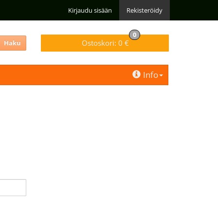
Kirjaudu sisään
Rekisteröidy
0
Ostoskori:
0 €
Haku
Info