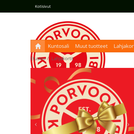
Kotisivut
Kuntosali
Muut tuotteet
Lahjakort
Etusivu
Lahjakortit