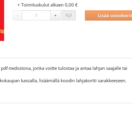
+ Toimituskulut alkaen 0,00 €
Kpl
-
+
Lisää ostoskori
df-tiedostona, jonka voitte tulostaa ja antaa lahjan saajalle tai
rkkokaupan kassalla,
lisäämällä koodin lahjakortti sarakkeeseen.