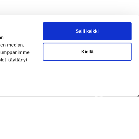
Salli kaikki
an
sen median,
Kiellä
. Kumppanimme
olet käyttänyt