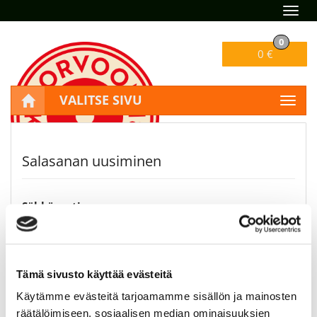
Navig
0
0 €
VALITSE SIVU
Navig
Etusivu
Tili
Salasana unohtunut?
Salasanan uusiminen
Sähköposti:
Tilaa uusi salasana
Tämä sivusto käyttää evästeitä
Ohjeet
Käytämme evästeitä tarjoamamme sisällön ja mainosten
räätälöimiseen, sosiaalisen median ominaisuuksien