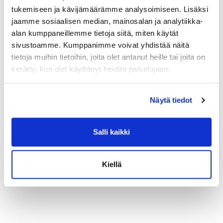
tukemiseen ja kävijämäärämme analysoimiseen. Lisäksi
Syöttäkää sähköpostiosoitteenne. Tulette saamaan
jaamme sosiaalisen median, mainosalan ja analytiikka-
linkin salasanan vaihtamiseen sähköpostitse.
alan kumppaneillemme tietoja siitä, miten käytät
sivustoamme. Kumppanimme voivat yhdistää näitä
tietoja muihin tietoihin, joita olet antanut heille tai joita on
kerätty, kun olet käyttänyt heidän palvelujaan.
Näytä tiedot
Salli kaikki
Kiellä